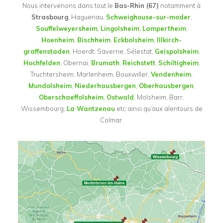
Nous intervenons dans tout le
Bas-Rhin (67)
notamment à
Strasbourg
, Haguenau,
Schweighouse-sur-moder
,
Souffelweyersheim
,
Lingolsheim
,
Lampertheim
,
Hoenheim
,
Bischheim
,
Eckbolsheim
,
Illkirch-
graffenstaden
, Hoerdt, Saverne, Sélestat,
Geispolsheim
,
Hochfelden
, Obernai,
Brumath
,
Reichstett
,
Schiltigheim
,
Truchtersheim, Marlenheim, Bouxwiller,
Vendenheim
,
Mundolsheim
,
Niederhausbergen
,
Oberhausbergen
,
Oberschaeffolsheim
,
Ostwald
, Molsheim, Barr,
Wissembourg,
La Wantzenau
etc ainsi qu’aux alentours de
Colmar.