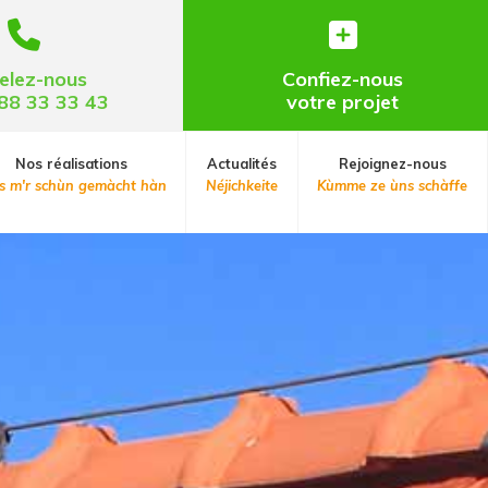
elez-nous
Confiez-nous
88 33 33 43
votre projet
Nos réalisations
Actualités
Rejoignez-nous
 m'r schùn gemàcht hàn
Néjichkeite
Kùmme ze ùns schàffe