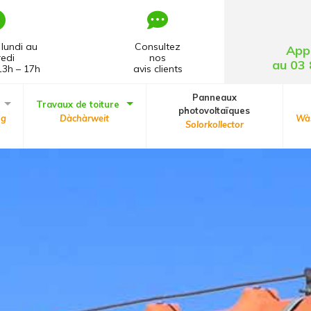
lundi au
Consultez
App
edi
nos
au 03 
13h – 17h
avis clients
Panneaux
Travaux de toiture
photovoltaïques
ng
Dàchàrweit
Wàs
Solorkollector