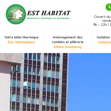
Ouvert du 
vendr
9h – 12h / 
Votre bilan thermique
Isolation
Aménagement des
combles et plâtrerie
Éieri Wärmebilànz
Isolìerù
d’Behn inrechtung